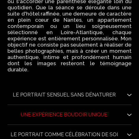
ou s'accorder une parenthèse élégante loin du
quotidien. Que la séance se déroule dans une
suite d'hôtel raffinée, une demeure de caractère
en plein cœur de Nantes, un appartement
contemporain ou un lieu soigneusement
sélectionné en Loire-Atlantique, chaque
expérience est entièrement personnalisée. Mon
objectif ne consiste pas seulement à réaliser de
belles photographies, mais à créer un moment
authentique, intime et profondément humain
dont les images resteront le témoignage
durable.
LE PORTRAIT SENSUEL SANS DÉNATURER
Un portrait sensuel ne consiste pas à montrer davantage,
mais à révéler la personnalité, les émotions et la beauté
naturelle de chacun. La lumière, les attitudes, le regard et
UNE EXPÉRIENCE BOUDOIR UNIQUE
les expressions remplacent les artifices. L'objectif est de
Une véritable expérience boudoir ne se limite pas à
créer des images élégantes, intemporelles et
quelques photographies réalisées dans un studio. C'est un
profondément artistiques. Chaque séance est construite
moment privilégié où l'on prend enfin le temps de penser à
LE PORTRAIT COMME CÉLÉBRATION DE SOI
sur mesure afin de respecter votre personnalité, votre