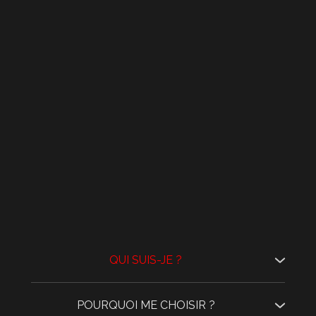
l’intime prend une forme visuelle qui vous
épouse la sensualité. Parce que chaque femme
appartient.
mérite de se voir belle, avec audace et dignité.
QUI SUIS-JE ?
Je suis photographe professionnel spécialisé dans les
séances glamour, boudoir, portrait artistique,
érotisme et photographie de couple depuis plus de
POURQUOI ME CHOISIR ?